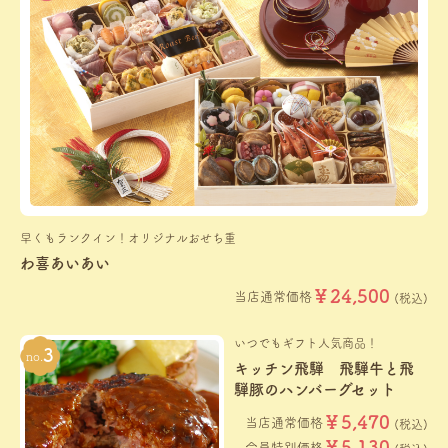
早くもランクイン！オリジナルおせち重
わ喜あいあい
￥24,500
当店通常価格
(税込)
いつでもギフト人気商品！
キッチン飛騨 飛騨牛と飛
騨豚のハンバーグセット
￥5,470
当店通常価格
(税込)
￥5,130
会員特別価格