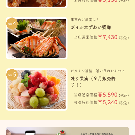
(税込)
年末のご褒美に！
ボイル本ずわい蟹脚
￥7,430
当店通常価格
(税込)
ビタミン補給！暑い日のおやつに
凍り果実（９月販売終
了！）
￥5,590
当店通常価格
(税込)
￥5,240
会員特別価格
(税込)