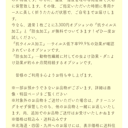
に保管致します。その後、ご指定いただいた時期に専用ケ
ースに美しく折りたたんだ状態で、ご自宅までお届けしま
す。
今なら、通常１枚ごとに3,300円オプションの『抗ウイルス
加工』と『防虫加工』が無料でついてきます！ぜひ一度お
試しください。
『抗ウイルス加工』…ウイルス低下率99.9％の効果が確認
されているオプションです。
『防虫加工』…動物性繊維に対しての虫よけ効果・ダニよ
け効果が約６か月間持続するオプションです。
皆様のご利用を心よりお待ち申し上げます。
※一部お預かりできないお品物がございます。詳細は画
像・特設ページをご覧ください
※対象外のお品物をご送付いただいた場合は、クリーニン
グをせず保管したのち、他のお品物と一緒にお返しいたし
ます。尚、追加でのお品物ご送付はお受けいたしかねます
※価格は税込み・送料込みです
※北海道・四国・九州へのお届けには、表示価格に送料往