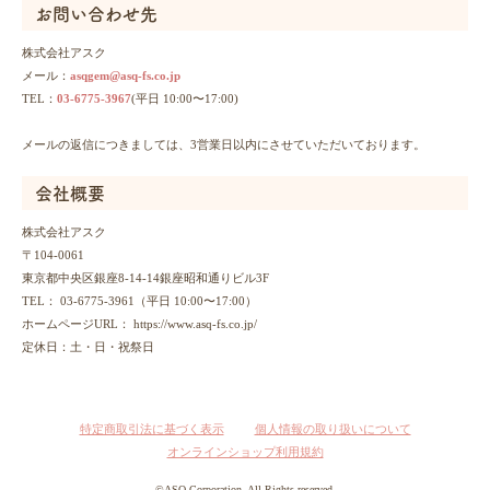
お問い合わせ先
株式会社アスク
メール：
asqgem@asq-fs.co.jp
TEL：
03-6775-3967
(平日 10:00〜17:00)
メールの返信につきましては、3営業日以内にさせていただいております。
会社概要
株式会社アスク
〒104-0061
東京都中央区銀座8-14-14銀座昭和通りビル3F
TEL： 03-6775-3961
（平日 10:00〜17:00）
ホームページURL： https://www.asq-fs.co.jp/
定休日：土・日・祝祭日
特定商取引法に基づく表示
個人情報の取り扱いについて
オンラインショップ利用規約
©ASQ Corporation. All Rights reserved.